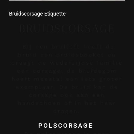
Bruidscorsage Etiquette
BRUIDSCORSAGE
Bij een bruiloft heeft de
bruid een bruidsboeket en
draagt de wederzijdse familie
een corsage; de bruidegom
heeft meestal een iets groter
exemplaar. De bruid kan de
corsage ook aan een
handschoen of in het haar
dragen.
POLSCORSAGE
De polscorsage is zeer