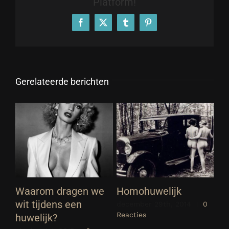
Platform!
Facebook
X
Tumblr
Pinterest
Gerelateerde berichten
Waarom dragen we
Homohuwelijk
Wa
wit tijdens een
tr
december 29th, 2014
|
0
Reacties
huwelijk?
de
Rea