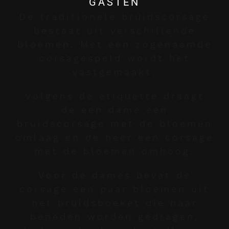
GASTEN
De traditionele bruidscorsage
bestaat uit verschillende
bloemen. Met een zogenaamde
corsagespeld wordt het
vastgemaakt.
Volgens de etiquette draagt
de een dame een
bruidscorsage met de bloemen
omlaag en de heer een corsage
met de bloemen omhoog.
Voor de dames bevat de
corsage een paar bloemen uit
het bruidsboeket die naar
beneden worden gedragen,