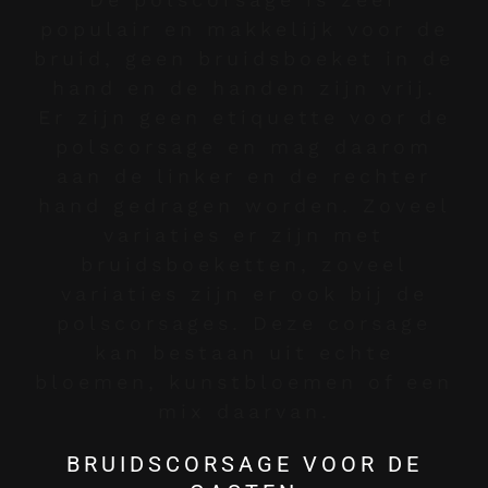
populair en makkelijk voor de
bruid, geen bruidsboeket in de
hand en de handen zijn vrij.
Er zijn geen etiquette voor de
polscorsage en mag daarom
aan de linker en de rechter
hand gedragen worden. Zoveel
variaties er zijn met
bruidsboeketten, zoveel
variaties zijn er ook bij de
polscorsages. Deze corsage
kan bestaan uit echte
bloemen, kunstbloemen of een
mix daarvan.
BRUIDSCORSAGE VOOR DE