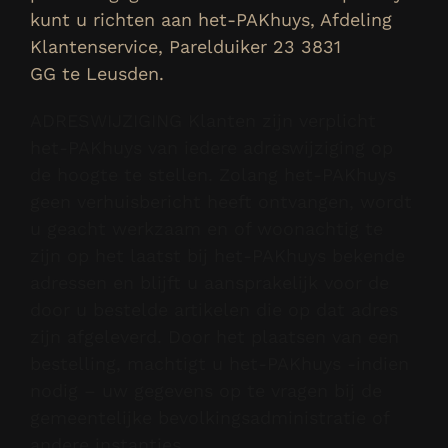
kunt u richten aan het-PAKhuys, Afdeling
Klantenservice, Parelduiker 23 3831
GG te Leusden.
ADRESWIJZIGING Klanten zijn verplicht
het-PAKhuys van iedere adreswijziging op
de hoogte te stellen. Zolang het-PAKhuys
geen verhuisbericht heeft ontvangen, wordt
u geacht werkzaam en of woonachtig te
zijn op het laatst bij het-PAKhuys bekende
adressen en blijft u aansprakelijk voor de
door u bestelde artikelen die op dat adres
zijn afgeleverd. Door het plaatsen van een
bestelling, machtigt u het-PAKhuys -indien
nodig – uw gegevens op te vragen bij de
gemeentelijke bevolkingsadministratie of
andere instanties.