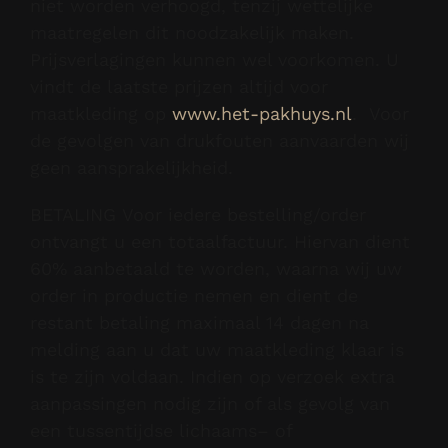
niet worden verhoogd, tenzij wettelijke
maatregelen dit noodzakelijk maken.
Prijsverlagingen kunnen wel voorkomen. U
vindt de laatste prijzen altijd voor
maatkleding op
www.het-pakhuys.nl
. Voor
de gevolgen van drukfouten aanvaarden wij
geen aansprakelijkheid.
BETALING Voor iedere bestelling/order
ontvangt u een totaalfactuur. Hiervan dient
60% aanbetaald te worden, waarna wij uw
order in productie nemen en dient de
restant betaling maximaal 14 dagen na
melding aan u dat uw maatkleding klaar is
is te zijn voldaan. Indien op verzoek extra
aanpassingen nodig zijn of als gevolg van
een tussentijdse lichaams– of