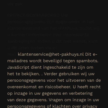
uw pak.
PRIVACY GEWAARBORGD Uw
persoonsgegevens zijn opgenomen in het
klantenbestand van het-PAKhuys, zodat wij
u kunnen informeren over interessante
aanbiedingen. Indien u dit niet wenst, kunt
u dit laten weten via e-
mail
klantenservice@het-pakhuys.nl
Dit e-
mailadres wordt beveiligd tegen spambots.
JavaScript dient ingeschakeld te zijn om
het te bekijken. . Verder gebruiken wij uw
persoonsgegevens voor het uitvoeren van de
overeenkomst en risicobeheer. U heeft recht
op inzage in uw gegevens en verbetering
van deze gegevens. Vragen om inzage in uw
persoonsgegevens of klachten over privacy