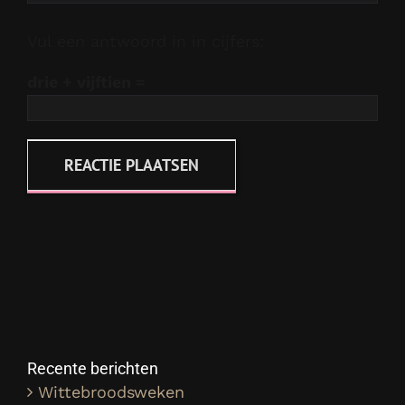
Vul een antwoord in in cijfers:
drie + vijftien =
Recente berichten
Wittebroodsweken