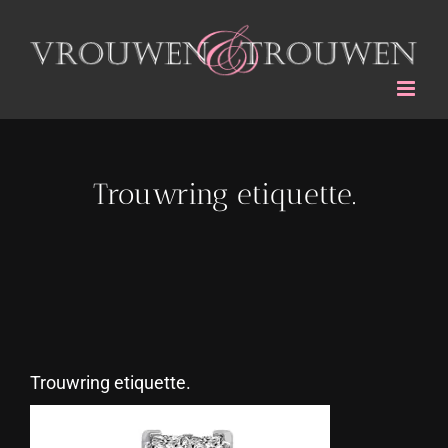
Ga
naar
inhoud
Trouwring etiquette.
Trouwring etiquette.