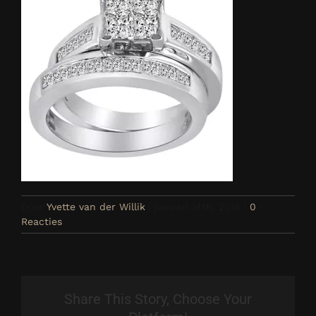
Door
Yvette van der Willik
|
januari 14th, 2016
|
0
Reacties
Share This Story, Choose Your