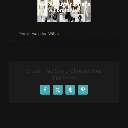
het-PAKhuys inspiratie
wit bruidspak
Door
Yvette van der Willik
|
oktober 10th, 2017
|
Reacties
voor
uitgeschakeld
Inspratie
wit
Share This Story, Choose Your
Platform!
Facebook
X
Tumblr
Pinterest