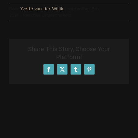
Door
Yvette van der Willik
|
september 5th,
voor
2019
|
Reacties uitgeschakeld
Mariska
Share This Story, Choose Your
Platform!
Facebook
X
Tumblr
Pinterest