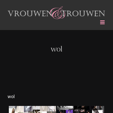
Ga
naar
inhoud
wol
wol