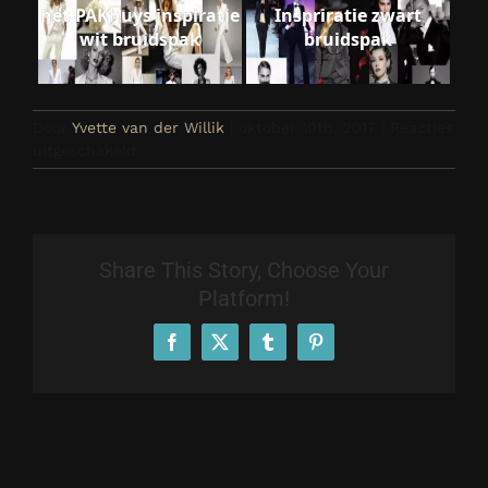
het-PAKhuys inspiratie
Inspriratie zwart
wit bruidspak
bruidspak
Door
Yvette van der Willik
|
oktober 10th, 2017
|
Reacties
voor
uitgeschakeld
wol
Share This Story, Choose Your
Platform!
Facebook
X
Tumblr
Pinterest