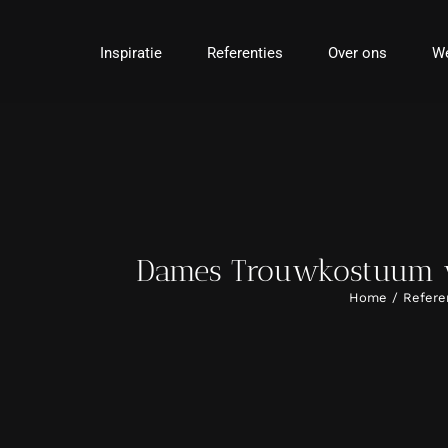
Ga
naar
Inspiratie
Referenties
Over ons
We
inhoud
Dames Trouwkostuum vo
Home
Refere