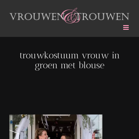
Ga
naar
inhoud
trouwkostuum vrouw in
groen met blouse