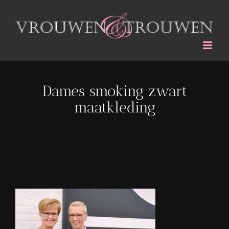
Ga
naar
inhoud
Dames smoking zwart
maatkleding