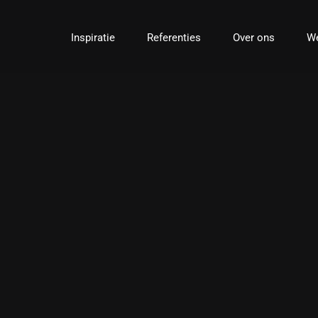
Ga
naar
Inspiratie
Referenties
Over ons
We
inhoud