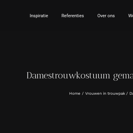
Ga
naar
Inspiratie
Referenties
Over ons
We
inhoud
Damestrouwkostuum gemaak
Home
Vrouwen in trouwpak
D