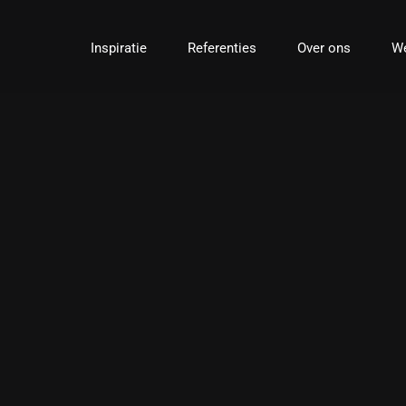
Ga
naar
Inspiratie
Referenties
Over ons
We
inhoud