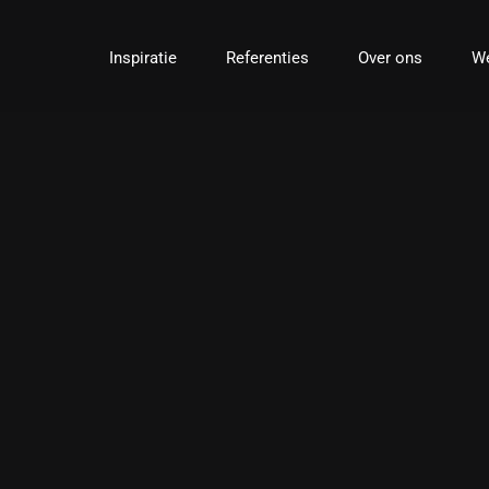
Ga
naar
Inspiratie
Referenties
Over ons
We
inhoud