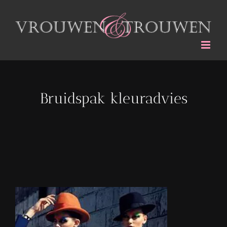
Ga
naar
inhoud
Bruidspak kleuradvies