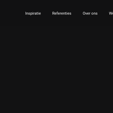
Ga
naar
Inspiratie
Referenties
Over ons
We
inhoud