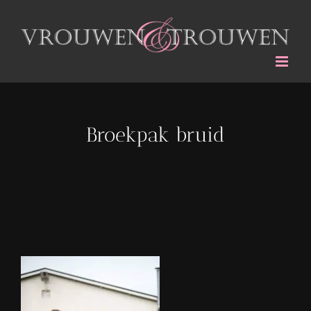
Ga
naar
inhoud
Broekpak bruid