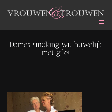
Ga
naar
inhoud
Dames smoking wit huwelijk
met gilet