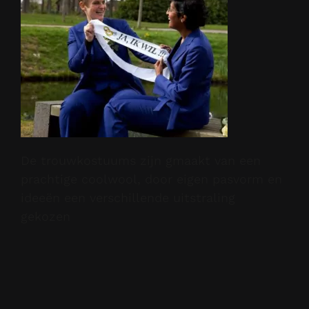
De trouwkostuums zijn gmaakt van een
prachtige coolwool, door eigen pasvorm en
ideeën een verschillende uitstraling
gekozen