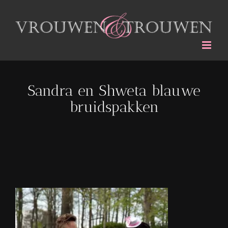
Ga
naar
inhoud
Sandra en Shweta blauwe
bruidspakken