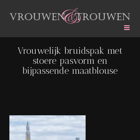
Ga
naar
inhoud
Vrouwelijk bruidspak met
stoere pasvorm en
bijpassende maatblouse