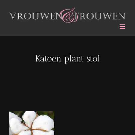
Ga
naar
inhoud
Katoen plant stof