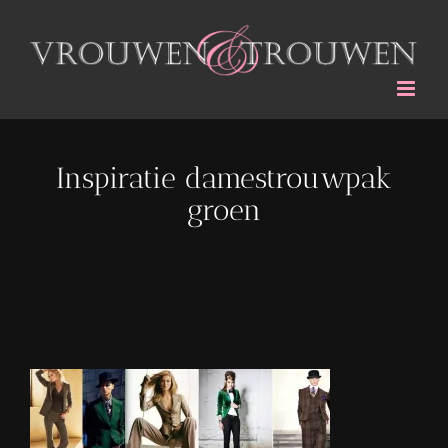
Ga
naar
inhoud
Inspiratie damestrouwpak
groen