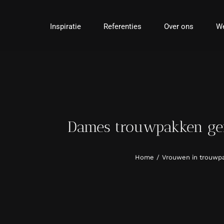
Ga
naar
Inspiratie
Referenties
Over ons
We
inhoud
Dames trouwpakken gem
Home
Vrouwen in trouwp