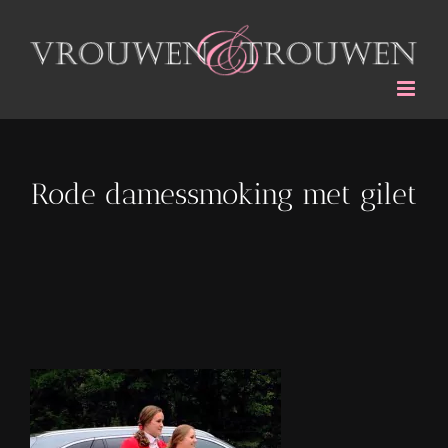
Ga
naar
inhoud
Rode damessmoking met gilet