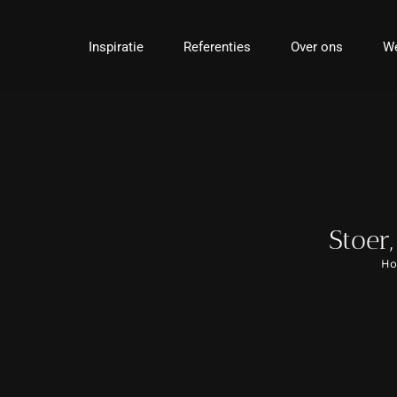
Ga
naar
Inspiratie
Referenties
Over ons
We
inhoud
Stoer
H