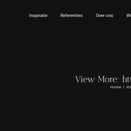
Ga
naar
Inspiratie
Referenties
Over ons
We
inhoud
View More: htt
Home
Vr