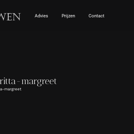
Advies
Prijzen
Contact
britta-margreet
tta-margreet