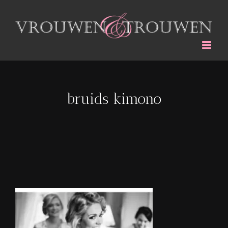
Ga
naar
inhoud
bruids kimono