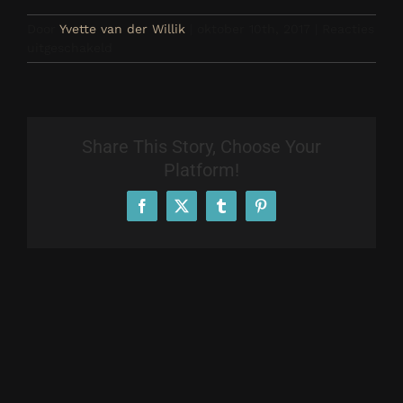
Door
Yvette van der Willik
|
oktober 10th, 2017
|
Reacties
voor
uitgeschakeld
Damesmaatpak
gemaakt
voor
Esther
Share This Story, Choose Your
Platform!
Facebook
X
Tumblr
Pinterest