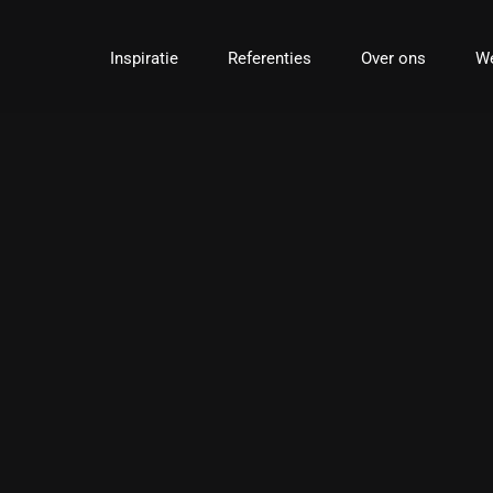
Ga
naar
Inspiratie
Referenties
Over ons
We
inhoud