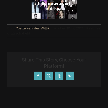
Inspriratie zwart
bruidspak
Door
Yvette van der Willik
|
oktober 10th, 2017
|
Reacties
voor
uitgeschakeld
Inspiratie
zwart
dames
trouwpak
Share This Story, Choose Your
Platform!
Facebook
X
Tumblr
Pinterest