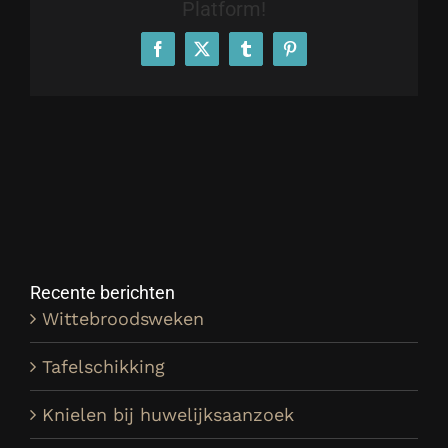
Platform!
Facebook
X
Tumblr
Pinterest
Recente berichten
Wittebroodsweken
Tafelschikking
Knielen bij huwelijksaanzoek