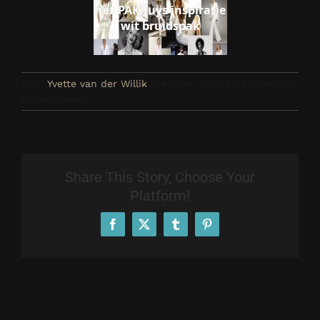
het-PAKhuys inspiratie
wit bruidspak
Door
Yvette van der Willik
|
oktober 10th, 2017
|
Reacties
voor
uitgeschakeld
linnen
Share This Story, Choose Your
Platform!
Facebook
X
Tumblr
Pinterest