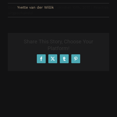
Door
Yvette van der Willik
|
oktober 10th, 2017
|
Reacties
voor
uitgeschakeld
Maatblouse
Share This Story, Choose Your
Platform!
Facebook
X
Tumblr
Pinterest