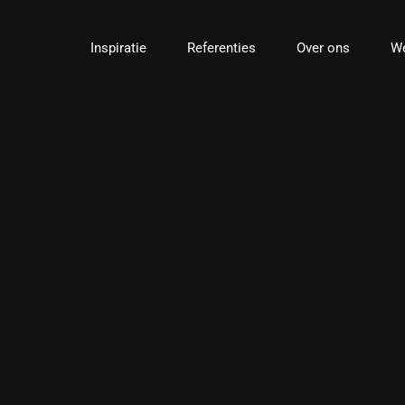
Ga
naar
Inspiratie
Referenties
Over ons
We
inhoud