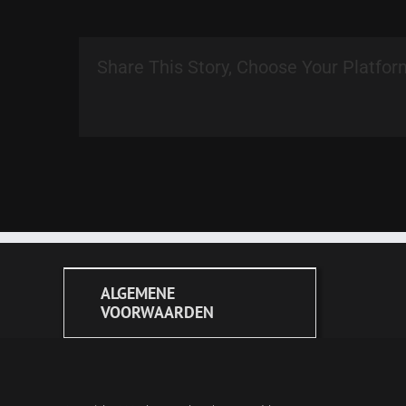
Share This Story, Choose Your Platfor
ALGEMENE
VOORWAARDEN