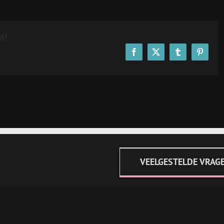
m!
Facebook
X
Tumblr
Pinteres
VEELGESTELDE VRAG