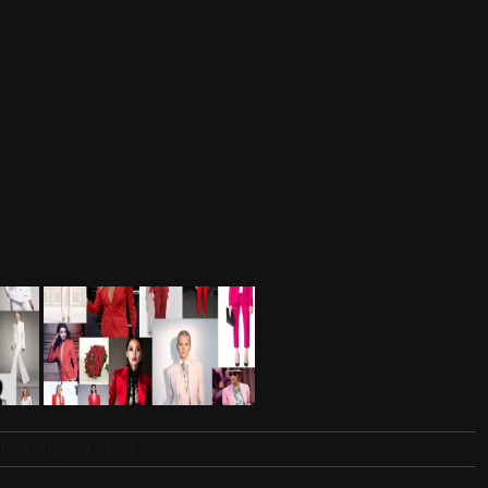
voor
ties uitgeschakeld
satijn