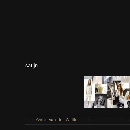
satijn
Door
Yvette van der Willik
|
oktober 10th, 2017
|
Reac